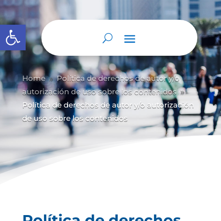
Abrir barra de herramientas
Home
Política de derechos de autor y/
o
9
autorización de uso sobre los contenidos
9
Política de derechos de autor y/o autorización
de uso sobre los contenidos
Política de derechos