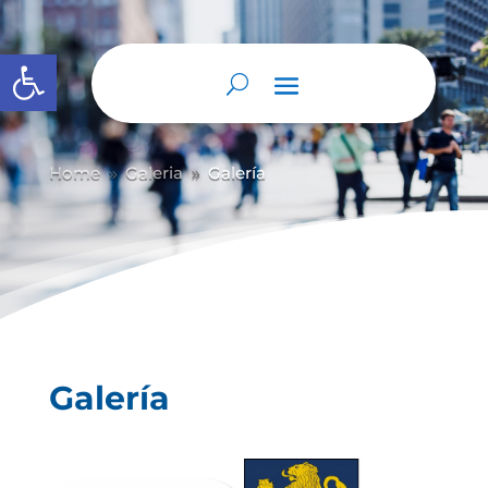
Abrir barra de herramientas
Home
Galeria
Galería
9
9
Galería