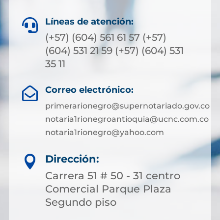
Líneas de atención:

(+57) (604) 561 61 57 (+57)
(604) 531 21 59 (+57) (604) 531
35 11
Correo electrónico:

primerarionegro@supernotariado.gov.co
notaria1rionegroantioquia@ucnc.com.co
notaria1rionegro@yahoo.com
Dirección:

Carrera 51 # 50 - 31 centro
Comercial Parque Plaza
Segundo piso