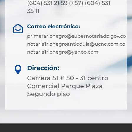
(604) 531 21 59 (+57) (604) 531
35 11
Correo electrónico:

primerarionegro@supernotariado.gov.co
notaria1rionegroantioquia@ucnc.com.co
notaria1rionegro@yahoo.com
Dirección:

Carrera 51 # 50 - 31 centro
Comercial Parque Plaza
Segundo piso