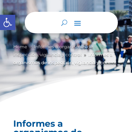
Abrir barra de herramientas
Home
Informes a organismos de
9
inspección, vigilancia y control
Informes a
9
organismos de inspección, vigilancia y control
Informes a