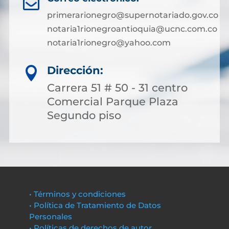

primerarionegro@supernotariado.gov.co
notaria1rionegroantioquia@ucnc.com.co
notaria1rionegro@yahoo.com
Dirección:

Carrera 51 # 50 - 31 centro
Comercial Parque Plaza
Segundo piso
• Términos y condiciones
• Política de Tratamiento de Datos
Personales
• Políticas de derechos de autor