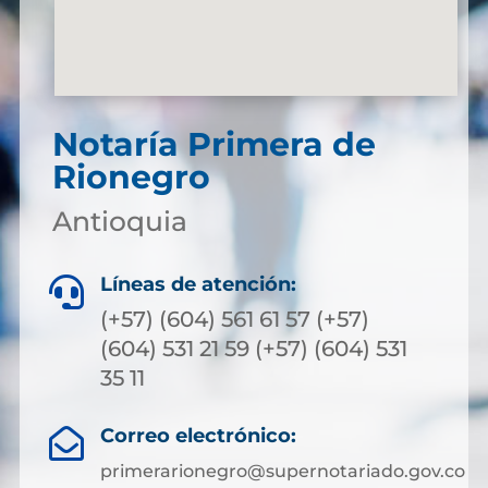
Notaría Primera de
Rionegro
Antioquia
Líneas de atención:

(+57) (604) 561 61 57 (+57)
(604) 531 21 59 (+57) (604) 531
35 11
Correo electrónico:

primerarionegro@supernotariado.gov.co