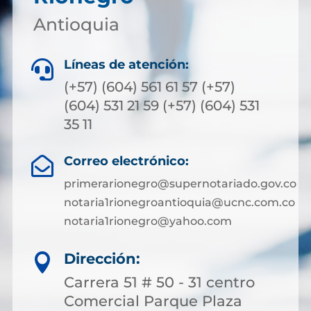
Antioquia
Líneas de atención:

(+57) (604) 561 61 57 (+57)
(604) 531 21 59 (+57) (604) 531
35 11
Correo electrónico:

primerarionegro@supernotariado.gov.co
notaria1rionegroantioquia@ucnc.com.co
notaria1rionegro@yahoo.com
Dirección:

Carrera 51 # 50 - 31 centro
Comercial Parque Plaza