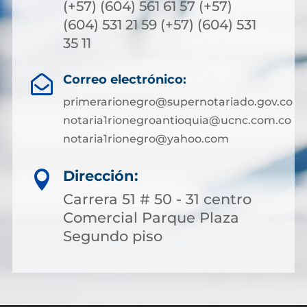
(+57) (604) 561 61 57 (+57)
(604) 531 21 59 (+57) (604) 531
35 11
Correo electrónico:

primerarionegro@supernotariado.gov.co
notaria1rionegroantioquia@ucnc.com.co
notaria1rionegro@yahoo.com
Dirección:

Carrera 51 # 50 - 31 centro
Comercial Parque Plaza
Segundo piso