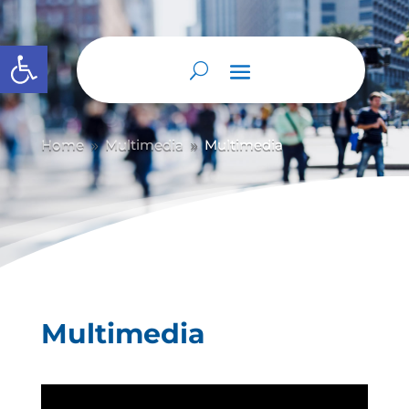
Abrir barra de herramientas
Home
Multimedia
Multimedia
9
9
Multimedia