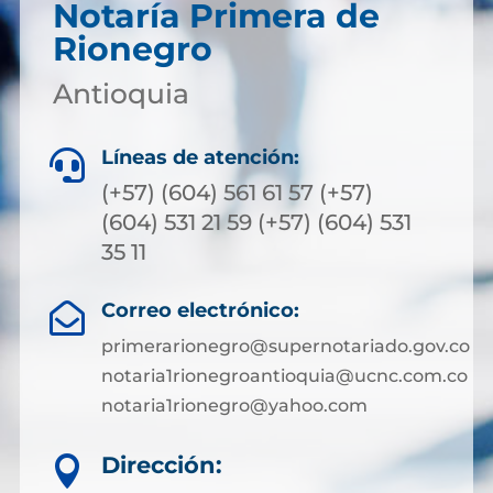
Notaría Primera de
Rionegro
Antioquia
Líneas de atención:

(+57) (604) 561 61 57 (+57)
(604) 531 21 59 (+57) (604) 531
35 11
Correo electrónico:

primerarionegro@supernotariado.gov.co
notaria1rionegroantioquia@ucnc.com.co
notaria1rionegro@yahoo.com
Dirección:
