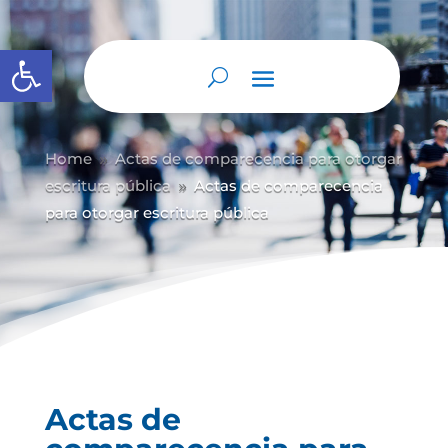
Abrir barra de herramientas
Home
Actas de comparecencia para otorgar
9
escritura pública
Actas de comparecencia
9
para otorgar escritura pública
Actas de