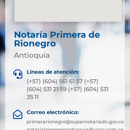
Notaría Primera de
Rionegro
Antioquia
Líneas de atención:

(+57) (604) 561 61 57 (+57)
(604) 531 21 59 (+57) (604) 531
35 11
Correo electrónico:

primerarionegro@supernotariado.gov.co
notaria1rionegroantioquia@ucnc.com.co