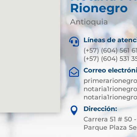
Rionegro
Antioquia
Líneas de atenc

(+57) (604) 561 6
(+57) (604) 531 35
Correo electrón

primerarionegr
notaria1rioneg
notaria1rioneg
Dirección:

Carrera 51 # 50 
Parque Plaza S