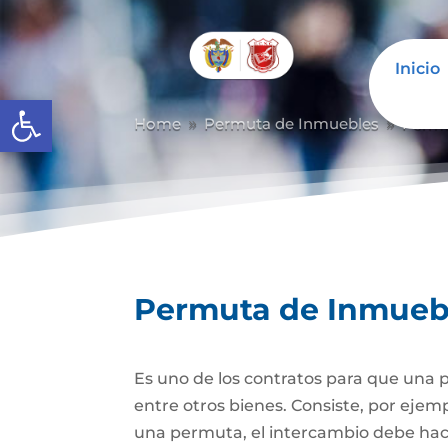
Inicio
Abrir barra de herramientas
Home
Permuta de Inmuebles
Permu
9
9
Permuta de Inmueb
Es uno de los contratos para que una p
entre otros bienes. Consiste, por ejem
una permuta, el intercambio debe hacer