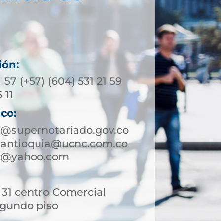
ión:
1 57 (+57) (604) 531 21 59
 11
ico:
o@supernotariado.gov.co
roantioquia@ucnc.com.co
ro@yahoo.com
- 31 centro Comercial
egundo piso