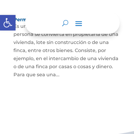
Abrir barra de herramientas
Permuta de Inmuebles
Es uno de los contratos para que una
persona se convierta en propietaria de una
vivienda, lote sin construcción o de una
finca, entre otros bienes. Consiste, por
ejemplo, en el intercambio de una vivienda
o de una finca por casas o cosas y dinero.
Para que sea una...