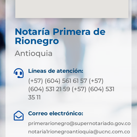
Notaría Primera de
Rionegro
Antioquia
Líneas de atención:

(+57) (604) 561 61 57 (+57)
(604) 531 21 59 (+57) (604) 531
35 11
Correo electrónico:

primerarionegro@supernotariado.gov.co
notaria1rionegroantioquia@ucnc.com.co