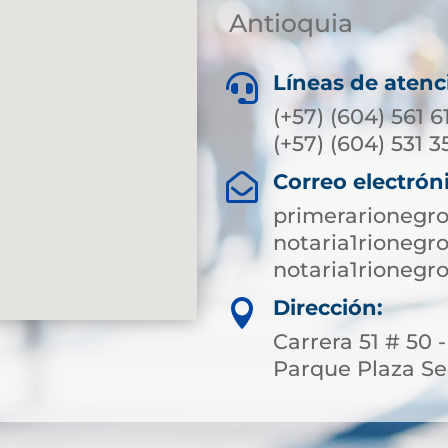
Antioquia
Líneas de atenc

(+57) (604) 561 6
(+57) (604) 531 35
Correo electrón

primerarionegr
notaria1rioneg
notaria1rioneg
Dirección:

Carrera 51 # 50 
Parque Plaza S