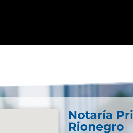
Notaría Pr
Rionegro