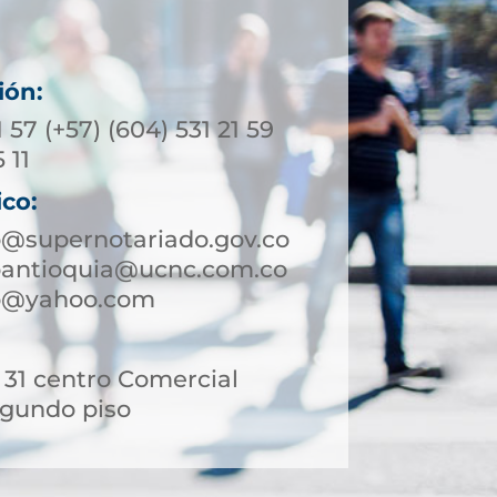
ión:
1 57 (+57) (604) 531 21 59
 11
ico:
o@supernotariado.gov.co
roantioquia@ucnc.com.co
ro@yahoo.com
- 31 centro Comercial
egundo piso