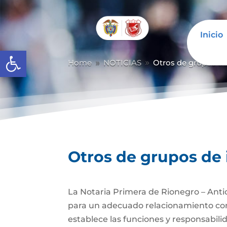
Inicio
Abrir barra de herramientas
Home
NOTICIAS
Otros de grupos de 
9
9
Otros de grupos de 
La Notaria Primera de Rionegro – Antio
para un adecuado relacionamiento con 
establece las funciones y responsabili