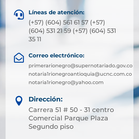
Líneas de atención:

(+57) (604) 561 61 57 (+57)
(604) 531 21 59 (+57) (604) 531
35 11
Correo electrónico:

primerarionegro@supernotariado.gov.co
notaria1rionegroantioquia@ucnc.com.co
notaria1rionegro@yahoo.com
Dirección:

Carrera 51 # 50 - 31 centro
Comercial Parque Plaza
Segundo piso