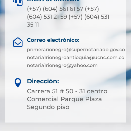

(+57) (604) 561 61 57 (+57)
(604) 531 21 59 (+57) (604) 531
35 11
Correo electrónico:

primerarionegro@supernotariado.gov.co
notaria1rionegroantioquia@ucnc.com.co
notaria1rionegro@yahoo.com
Dirección:

Carrera 51 # 50 - 31 centro
Comercial Parque Plaza
Segundo piso