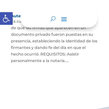
Abrir barra de herramientas
Autenticaciones
Es cuando el notario da testimonio escrito
de que las firmas que aparecen en un
documento privado fueron puestas en su
presencia, estableciendo la identidad de los
firmantes y dando fe del día en que el
hecho ocurrió. REQUISITOS: Asistir
personalmente a la notaría....