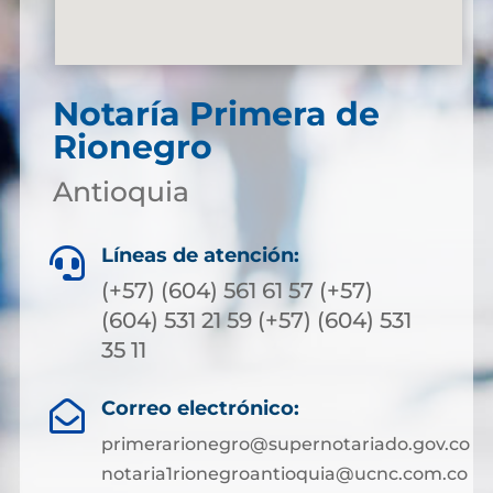
Notaría Primera de
Rionegro
Antioquia
Líneas de atención:

(+57) (604) 561 61 57 (+57)
(604) 531 21 59 (+57) (604) 531
35 11
Correo electrónico:

primerarionegro@supernotariado.gov.co
notaria1rionegroantioquia@ucnc.com.co