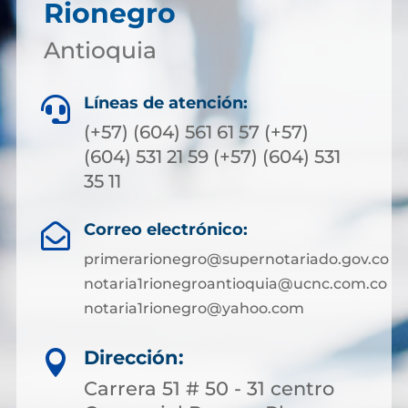
Rionegro
Antioquia
Líneas de atención:

(+57) (604) 561 61 57 (+57)
(604) 531 21 59 (+57) (604) 531
35 11
Correo electrónico:

primerarionegro@supernotariado.gov.co
notaria1rionegroantioquia@ucnc.com.co
notaria1rionegro@yahoo.com
Dirección:

Carrera 51 # 50 - 31 centro