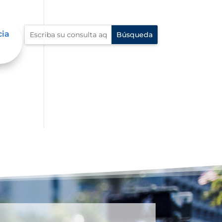
cia
al