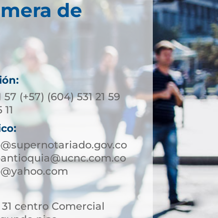
imera de
ión:
1 57 (+57) (604) 531 21 59
 11
ico:
o@supernotariado.gov.co
roantioquia@ucnc.com.co
ro@yahoo.com
- 31 centro Comercial