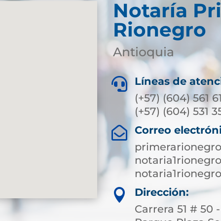
Notaría Pr
Rionegro
Antioquia
Líneas de atenc

(+57) (604) 561 6
(+57) (604) 531 35
Correo electrón

primerarionegr
notaria1rioneg
notaria1rioneg
Dirección:

Carrera 51 # 50 