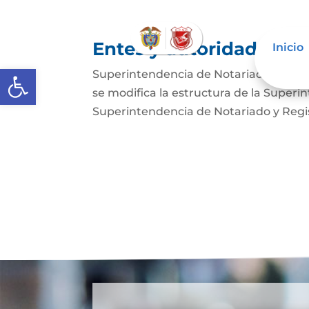
Entes y autoridades que
Inicio
Abrir barra de herramientas
Superintendencia de Notariado y Regist
se modifica la estructura de la Superi
Superintendencia de Notariado y Regist