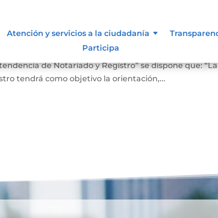
 lo vigilan
Atención y servicios a la ciudadanía
Transparen
Participa
ro En el Artículo 4 del Decreto 2723 de 2014, “Por el cu
ntendencia de Notariado y Registro” se dispone que: “La
ro tendrá como objetivo la orientación,...