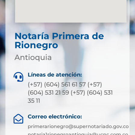
Notaría Primera de
Rionegro
Antioquia
Líneas de atención:

(+57) (604) 561 61 57 (+57)
(604) 531 21 59 (+57) (604) 531
35 11
Correo electrónico:

primerarionegro@supernotariado.gov.co
notaria1rionegroantioquia@ucnc.com.co