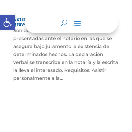
Abrir barra de herramientas
Extra-proceso o declaración bajo la
gravedad de juramento
Son declaraciones verbales o escritas
presentadas ante el notario en las que se
asegura bajo juramento la existencia de
determinados hechos. La declaración
verbal se transcribe en la notaría y la escrita
la lleva el interesado. Requisitos: Asistir
personalmente a la...