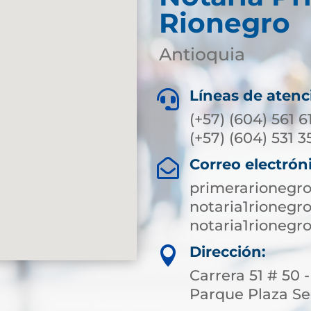
Rionegro
Antioquia
Líneas de atenc

(+57) (604) 561 6
(+57) (604) 531 35
Correo electrón

primerarionegr
notaria1rioneg
notaria1rioneg
Dirección:

Carrera 51 # 50 
Parque Plaza S