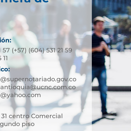
ión:
1 57 (+57) (604) 531 21 59
 11
ico:
o@supernotariado.gov.co
roantioquia@ucnc.com.co
ro@yahoo.com
- 31 centro Comercial
egundo piso