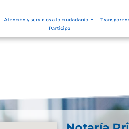
lasificada y reservada
Atención y servicios a la ciudadanía
Transparen
Participa
eservada-2026Descarga Puedes visitar el siguiente
Notaría Pr