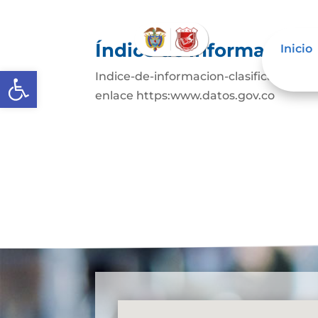
Índice de información c
Inicio
Abrir barra de herramientas
Indice-de-informacion-clasificada-y-r
enlace https:www.datos.gov.co