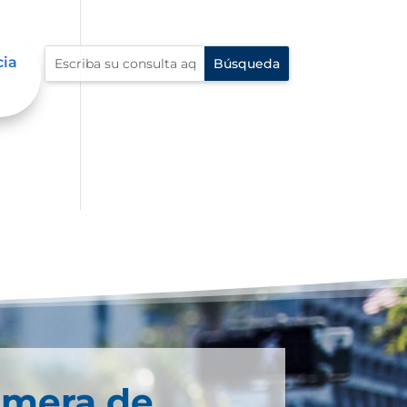
cia
imera de