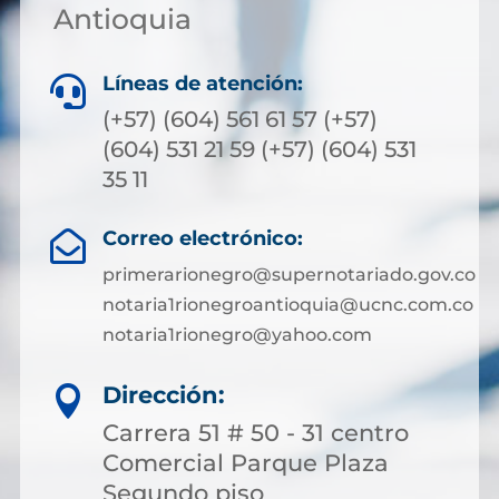
Antioquia
Líneas de atención:

(+57) (604) 561 61 57 (+57)
(604) 531 21 59 (+57) (604) 531
35 11
Correo electrónico:

primerarionegro@supernotariado.gov.co
notaria1rionegroantioquia@ucnc.com.co
notaria1rionegro@yahoo.com
Dirección:

Carrera 51 # 50 - 31 centro
Comercial Parque Plaza
Segundo piso