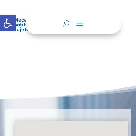
Abrir barra de herramientas
Mecanismos internos de supervisión,
notificación y vigilancia pertinente del
sujeto obligado