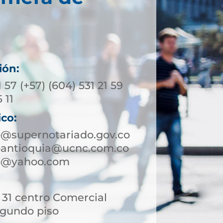
ión:
1 57 (+57) (604) 531 21 59
 11
ico:
o@supernotariado.gov.co
roantioquia@ucnc.com.co
ro@yahoo.com
- 31 centro Comercial
egundo piso