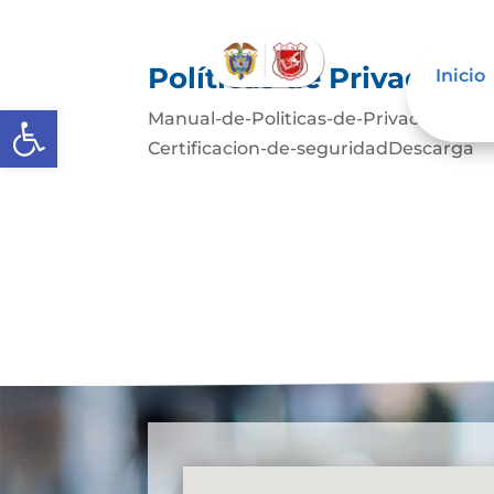
Políticas de Privacida
Inicio
Abrir barra de herramientas
Manual-de-Politicas-de-Privacidad
Certificacion-de-seguridadDescarga