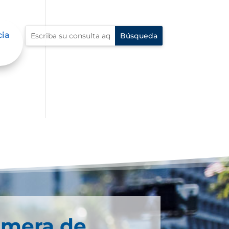
cia
C-
imera de