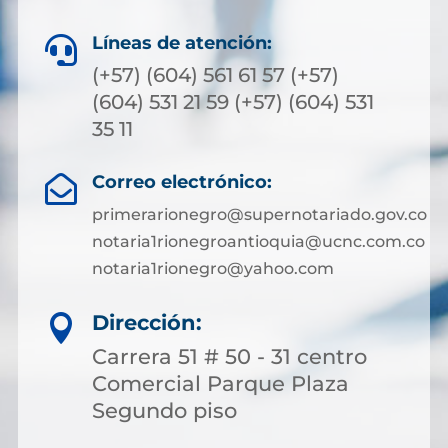
Líneas de atención:

(+57) (604) 561 61 57 (+57)
(604) 531 21 59 (+57) (604) 531
35 11
Correo electrónico:

primerarionegro@supernotariado.gov.co
notaria1rionegroantioquia@ucnc.com.co
notaria1rionegro@yahoo.com
Dirección:

Carrera 51 # 50 - 31 centro
Comercial Parque Plaza
Segundo piso