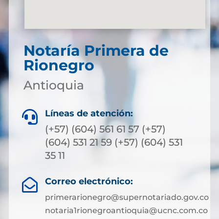
Notaría Primera de
Rionegro
Antioquia
Líneas de atención:

(+57) (604) 561 61 57 (+57)
(604) 531 21 59 (+57) (604) 531
35 11
Correo electrónico:

primerarionegro@supernotariado.gov.co
notaria1rionegroantioquia@ucnc.com.co