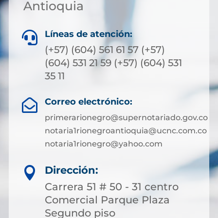
Antioquia
Líneas de atención:

(+57) (604) 561 61 57 (+57)
(604) 531 21 59 (+57) (604) 531
35 11
Correo electrónico:

primerarionegro@supernotariado.gov.co
notaria1rionegroantioquia@ucnc.com.co
notaria1rionegro@yahoo.com
Dirección:

Carrera 51 # 50 - 31 centro
Comercial Parque Plaza
Segundo piso