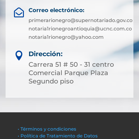
Correo electrónico:

primerarionegro@supernotariado.gov.co
notaria1rionegroantioquia@ucnc.com.co
notaria1rionegro@yahoo.com
Dirección:

Carrera 51 # 50 - 31 centro
Comercial Parque Plaza
Segundo piso
• Términos y condiciones
• Política de Tratamiento de Datos