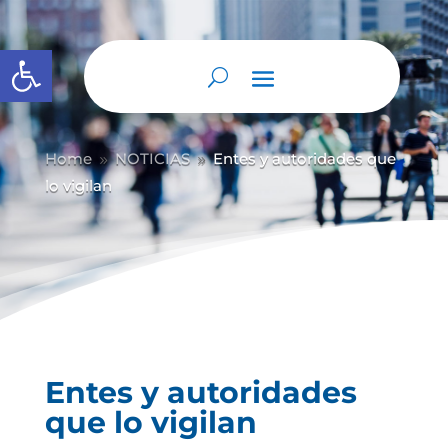
Abrir barra de herramientas
Home
NOTICIAS
Entes y autoridades que
9
9
lo vigilan
Entes y autoridades
que lo vigilan