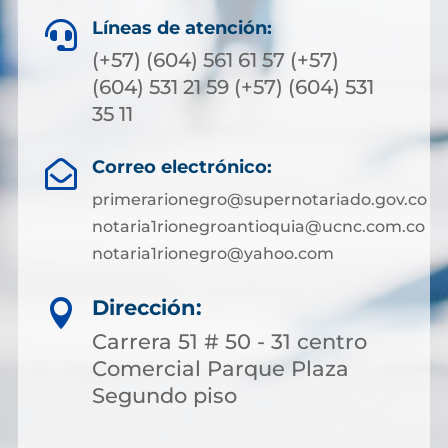
Líneas de atención:

(+57) (604) 561 61 57 (+57)
(604) 531 21 59 (+57) (604) 531
35 11
Correo electrónico:

primerarionegro@supernotariado.gov.co
notaria1rionegroantioquia@ucnc.com.co
notaria1rionegro@yahoo.com
Dirección:

Carrera 51 # 50 - 31 centro
Comercial Parque Plaza
Segundo piso