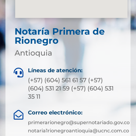
Notaría Primera de
Rionegro
Antioquia
Líneas de atención:

(+57) (604) 561 61 57 (+57)
(604) 531 21 59 (+57) (604) 531
35 11
Correo electrónico:

primerarionegro@supernotariado.gov.co
notaria1rionegroantioquia@ucnc.com.co